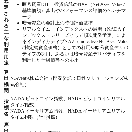
想
暗号資産ETF・投資信託のNAV（Net Asset Value /
定
基準価額）算出やパフォーマンス評価のベンチマ
さ
ーク
れ
暗号資産の会計上の時価評価基準
る
リアルタイム・インデックスへの展開（NADAイ
主
ンデックス・シリーズとして順次開発予定）によ
な
るインディカティブNAV（Indicative Net Asset Value
利
/ 推定純資産価格）としての利用や暗号資産デリバ
用
ティブの採用、あるいは暗号資産デリバティブを
用
利用した仕組債等への応用
途
算
出
N.Avenue株式会社（開発委託：日鉄ソリューションズ株
機
式会社）
関
NADA ビットコイン指数、NADA ビットコインリアル
指
タイム指数、
標
NADA イーサリアム指数、NADA イーサリアムリアル
名
タイム指数（計4指標）
算
出