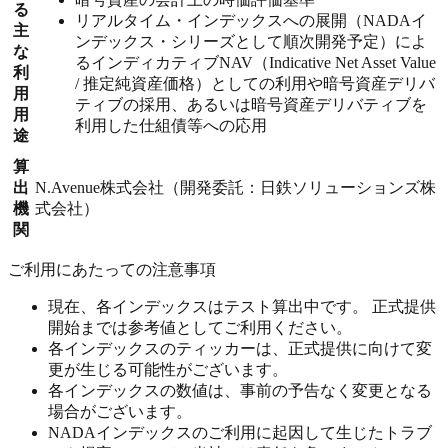
る
リアルタイム・インデックスへの展開（NADAイ
主
ンデックス・シリーズとして順次開発予定）によ
な
るインディカティブNAV（Indicative Net Asset Value
利
/ 推定純資産価格）としての利用や暗号資産デリバ
用
ティブの採用、あるいは暗号資産デリバティブを
用
利用した仕組債等への応用
途
算
出
N.Avenue株式会社（開発委託：日鉄ソリューションズ株
機
式会社）
関
ご利用にあたっての注意事項
現在、各インデックスはテスト算出中です。 正式提供
開始までは参考値としてご利用ください。
各インデックスのティッカーは、正式提供に向けて変
更が生じる可能性がございます。
各インデックスの数値は、事前の予告なく変更となる
場合がございます。
NADAインデックスのご利用に起因して生じたトラブ