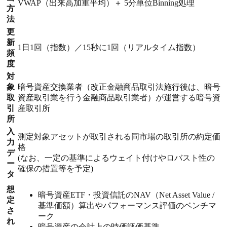
VWAP（出来高加重平均）＋ 5分単位Binning処理
方
法
更
新
1日1回（指数）／15秒に1回（リアルタイム指数）
頻
度
対
象
暗号資産交換業者（改正金融商品取引法施行後は、暗号
取
資産取引業を行う金融商品取引業者）が運営する暗号資
引
産取引所
所
入
測定対象アセットが取引される同市場の取引所の約定価
力
格
デ
(なお、一定の基準によるウェイト付けやロバスト性の
ー
確保の措置等を予定)
タ
想
暗号資産ETF・投資信託のNAV（Net Asset Value /
定
基準価額）算出やパフォーマンス評価のベンチマ
さ
ーク
れ
暗号資産の会計上の時価評価基準