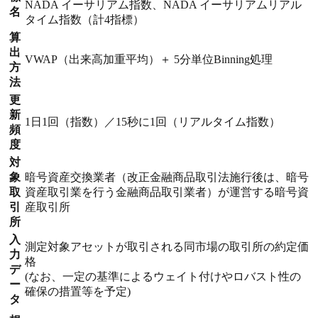
NADA イーサリアム指数、NADA イーサリアムリアル
名
タイム指数（計4指標）
算
出
VWAP（出来高加重平均）＋ 5分単位Binning処理
方
法
更
新
1日1回（指数）／15秒に1回（リアルタイム指数）
頻
度
対
象
暗号資産交換業者（改正金融商品取引法施行後は、暗号
取
資産取引業を行う金融商品取引業者）が運営する暗号資
引
産取引所
所
入
測定対象アセットが取引される同市場の取引所の約定価
力
格
デ
(なお、一定の基準によるウェイト付けやロバスト性の
ー
確保の措置等を予定)
タ